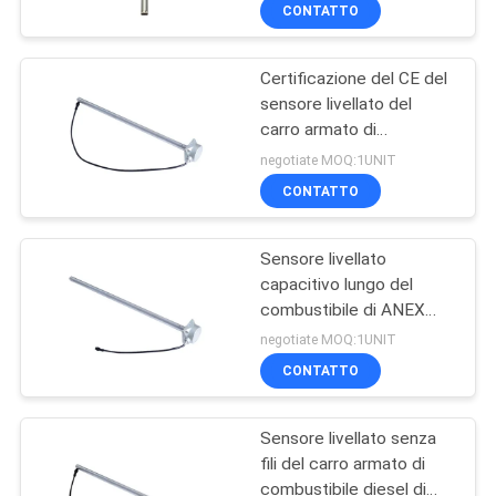
generatore di Jointech
DELLA
CONTATTO
FABBRICA
Certificazione del CE del
87
sensore livellato del
CONTROLLO
carro armato di
Serratura astuta di
DI
combustibile diesel di
negotiate MOQ:1UNIT
GPS
Digital RS485
QUALITÀ
CONTATTO
Sensore livellato
CONTATTICI
capacitivo lungo del
combustibile di ANEX
62
RICHIEDA
100mm per il generatore
negotiate MOQ:1UNIT
diesel
Lucchetto astuto di
UNA
CONTATTO
CITAZIONE
Bluetooth
Sensore livellato senza
fili del carro armato di
MAPPA
combustibile diesel di