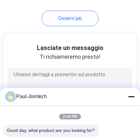
24
Osservi più
Sensore livellato del
carro armato di
combustibile diesel
Lasciate un messaggio
Ti richiameremo presto!
11
gps del veicolo che
Paul-Jointech
seguono dispositivo
2:44 PM
Good day, what product are you looking for?