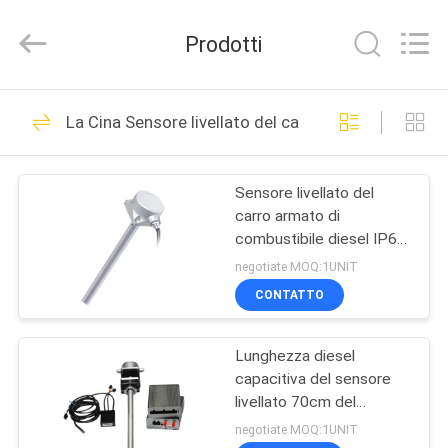
2026
Shenzhen
Joint
Prodotti
Technology
Co.,
Ltd..
All
Rights
CASA
210
Reserved.
La Cina Sensore livellato del carro armato di combu
GPS che segue
PRODOTTI
lucchetto
Sensore livellato del
carro armato di
MOSTRA
combustibile diesel IP67,
VR
trasmettitore livellato
negotiate MOQ:1UNIT
diesel 4V
CONTATTO
113
CIRCA
Serratura del
Lunghezza diesel
NOI
capacitiva del sensore
contenitore di GPS
livellato 70cm del
GIRO
combustibile del
negotiate MOQ:1UNIT