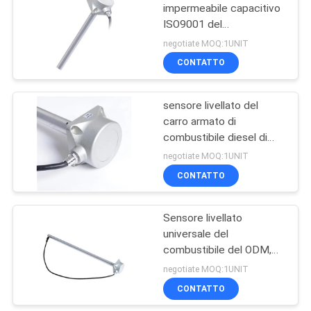
catena del freddo
impermeabile capacitivo
ISO9001 del
100
combustibile del
negotiate MOQ:1UNIT
generatore ha approvato
inseguitore di GPS
CONTATTO
del contenitore
sensore livellato del
carro armato di
combustibile diesel di
10V 2m per la soluzione
negotiate MOQ:1UNIT
del monitoraggio
CONTATTO
27
Veicolo GPS che
Sensore livellato
universale del
segue software
combustibile del ODM,
sensore livellato
negotiate MOQ:1UNIT
capacitivo di anti
CONTATTO
esplosione