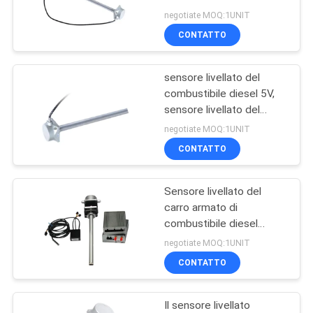
70V RS232 regolabile
DEL
negotiate MOQ:1UNIT
CONTATTO
SITO
86
Inseguimento della
sensore livellato del
PRIVACY
combustibile diesel 5V,
guarnizione di
POLICY
sensore livellato del
carro armato diesel
tenuta del
negotiate MOQ:1UNIT
20mA
CONTATTO
contenitore
Sensore livellato del
64
carro armato di
Dispositivi del
combustibile diesel
dell'OEM 2.5m con 0,5%
negotiate MOQ:1UNIT
monitoraggio di
accuratezze
CONTATTO
temperatura della
Il sensore livellato