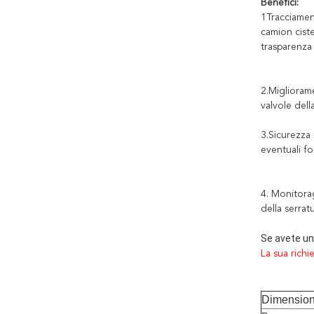
Benefici:
1Tracciamen
camion ciste
trasparenza 
2.Miglioram
valvole dell
3.Sicurezza 
eventuali fo
4. Monitorag
della serrat
Se avete un
La sua richie
Dimensio