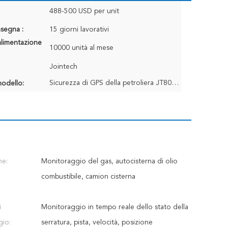
488-500 USD per unit
segna :
15 giorni lavorativi
alimentazione
10000 unità al mese
Jointech
Sicurezza di GPS della petroliera JT802 che segue la serratura antifurto della valvola della guarniz
odello:
ne:
Monitoraggio del gas, autocisterna di olio
combustibile, camion cisterna
i
Monitoraggio in tempo reale dello stato della
gio:
serratura, pista, velocità, posizione