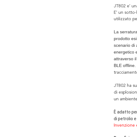
JT802 e' una
E' un sotto
utilizzato p
La serratura
prodotto esi
scenario di 
energetico e
attraverso i
BLE offline.
tracciamento
JT802 ha sup
di esplosio
un ambiente 
È adatto pe
di petrolio e
Invenzione 