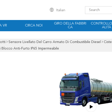
Italian
GIRO DELLA FABBRI
CONTROLLO 
A VR
CIRCA NOI
CA
ALITÀ
otti
Sensore Livellato Del Carro Armato Di Combustibile Diesel
Ciste
Di Blocco Anti-Furto IP65 Impermeabile