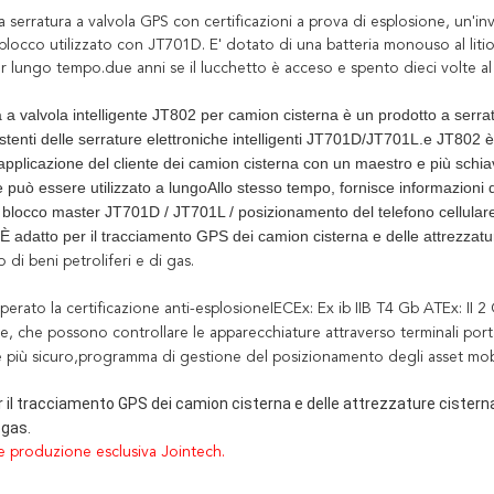
 serratura a valvola GPS con certificazioni a prova di esplosione, un'in
-blocco utilizzato con JT701D. E' dotato di una batteria monouso al l
er lungo tempo.
due anni se il lucchetto è acceso e spento dieci volte al
 a valvola intelligente JT802 per camion cisterna è un prodotto a serrat
stenti delle serrature elettroniche intelligenti JT701D/JT701L.e JT802 è
applicazione del cliente dei camion cisterna con un maestro e più schia
 può essere utilizzato a lungoAllo stesso tempo, fornisce informazioni 
l blocco master JT701D / JT701L / posizionamento del telefono cellulare
È adatto per il tracciamento GPS dei camion cisterna e delle attrezzatu
 di beni petroliferi e di gas.
erato la certificazione anti-esplosione
IECEx: Ex ib IIB T4 Gb ATEx: II 2
ne, che possono controllare le apparecchiature attraverso terminali po
più sicuro,programma di gestione del posizionamento degli asset mobili p
r il tracciamento GPS dei camion cisterna e delle attrezzature cistern
 gas.
e produzione esclusiva Jointech.