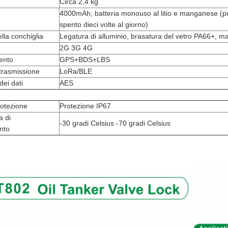
Circa 2,4 kg
4000mAh, batteria monouso al litio e manganese (può 
spento dieci volte al giorno)
lla conchiglia
Legatura di alluminio, brasatura del vetro PA66+, mat
2G 3G 4G
ento
GPS+BDS+LBS
 trasmissione
LoRa/BLE
dei dati
AES
rotezione
Protezione IP67
 di 
-30 gradi Celsius -70 gradi Celsius
nto