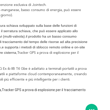
venzione esclusiva di Jointech.
itio-manganese, basso consumo di energia, può essere
 giorno)
.
ura schiava sviluppato sulla base delle funzioni di
 il serratura schiava, che può essere applicato allo
vi (multi-valvola).il prodotto ha un basso consumo
di tracciamento del tempo delle risorse ad alta precisione
,e supporta i metodi di sblocco remoto online e on-site
re cisterna,
Tracker GPS a prova di esplosione per il
 G Ex ib IIB T4 Gb
e è adattato a terminali portatili a prova
rtatili e piattaforme cloud contemporaneamente, creando
iù efficiente e più intelligente per i clienti.
a,
Tracker GPS a prova di esplosione per il tracciamento 