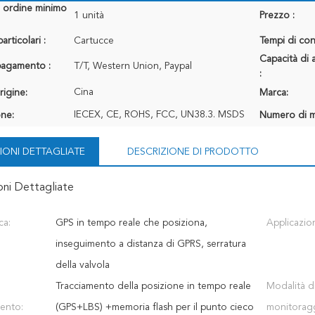
i ordine minimo
1 unità
Prezzo :
articolari :
Cartucce
Tempi di con
Capacità di 
 pagamento :
T/T, Western Union, Paypal
:
Cina
rigine:
Marca:
IECEX, CE, ROHS, FCC, UN38.3. MSDS
one:
Numero di m
IONI DETTAGLIATE
DESCRIZIONE DI PRODOTTO
oni Dettagliate
ca:
GPS in tempo reale che posiziona,
Applicazio
inseguimento a distanza di GPRS, serratura
della valvola
Tracciamento della posizione in tempo reale
Modalità d
ento:
(GPS+LBS) +memoria flash per il punto cieco
monitorag