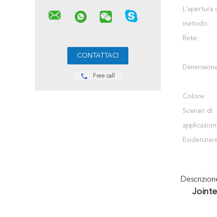
L'apertura 
metodo:
Rete:
Dimensione
Free call
Colore:
Scenari di
applicazion
Evidenziare
Descrizio
Joint