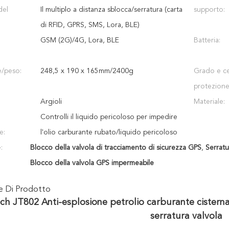
del
Il multiplo a distanza sblocca/serratura (carta
supporto:
di RFID, GPRS, SMS, Lora, BLE)
GSM (2G)/4G, Lora, BLE
Batteria:
/peso:
248,5 x 190 x 165mm/2400g
Grado e cer
protezione
Argioli
Materiale:
Controlli il liquido pericoloso per impedire
e:
l'olio carburante rubato/liquido pericoloso
:
Blocco della valvola di tracciamento di sicurezza GPS
,
Serratu
Blocco della valvola GPS impermeabile
ne Di Prodotto
ech JT802 Anti-esplosione petrolio carburante cister
serratura valvola