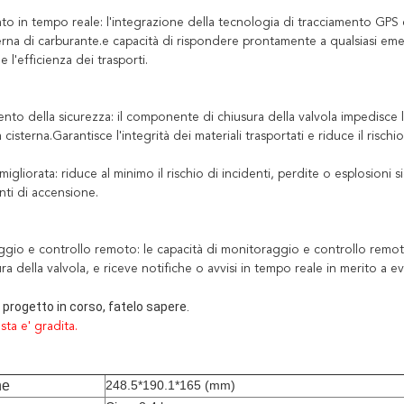
to in tempo reale: l'integrazione della tecnologia di tracciamento GPS 
rna di carburante.e capacità di rispondere prontamente a qualsiasi emer
e l'efficienza dei trasporti.
ento della sicurezza: il componente di chiusura della valvola impedisce
a cisterna.Garantisce l'integrità dei materiali trasportati e riduce il ris
migliorata: riduce al minimo il rischio di incidenti, perdite o esplosion
nti di accensione.
gio e controllo remoto: le capacità di monitoraggio e controllo remoto 
ura della valvola, e riceve notifiche o avvisi in tempo reale in merito a
 progetto in corso, fatelo sapere.
sta e' gradita.
ne
248.5*190.1*165 (mm)