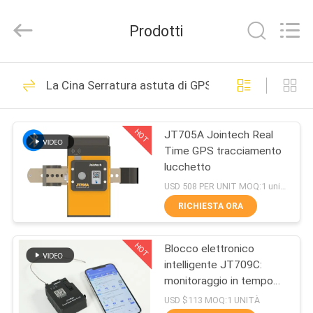
2026
Shenzhen
Joint
Prodotti
Technology
Co.,
Ltd..
All
Rights
CASA
210
Reserved.
La Cina Serratura astuta di GPS
GPS che segue
PRODOTTI
lucchetto
HOT
JT705A Jointech Real
Time GPS tracciamento
MOSTRA
lucchetto
VR
USD 508 PER UNIT MOQ:1 unità
RICHIESTA ORA
113
CIRCA
Serratura del
HOT
Blocco elettronico
NOI
intelligente JT709C:
contenitore di GPS
monitoraggio in tempo
GIRO
reale e sblocco remoto
USD $113 MOQ:1 UNITÀ