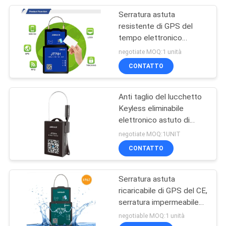
Serratura astuta
24
resistente di GPS del
Sensore livellato del
tempo elettronico
JT701 per sicurezza di
negotiate MOQ:1 unità
carro armato di
contenitore
CONTATTO
combustibile diesel
Anti taglio del lucchetto
Keyless eliminabile
elettronico astuto di
11
Bluetooth
negotiate MOQ:1UNIT
gps del veicolo che
CONTATTO
seguono dispositivo
Serratura astuta
ricaricabile di GPS del CE,
serratura impermeabile
dell'inseguitore di IP67
negotiable MOQ:1 unità
GPS