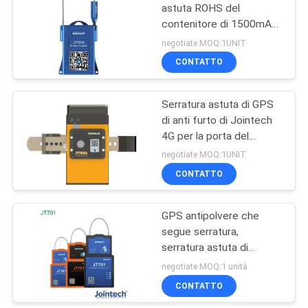
catena del freddo
astuta ROHS del
contenitore di 1500mAh
100
GPS ha approvato
negotiate MOQ:1UNIT
inseguitore di GPS
CONTATTO
del contenitore
Serratura astuta di GPS
di anti furto di Jointech
4G per la porta del
container
negotiate MOQ:1UNIT
CONTATTO
27
Veicolo GPS che
GPS antipolvere che
segue serratura,
segue software
serratura astuta di
15000mAh Bluetooth
negotiate MOQ:1 unità
CONTATTO