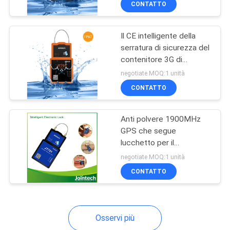
CONTATTO
Il CE intelligente della
serratura di sicurezza del
contenitore 3G di
Jointech ha approvato
negotiate MOQ:1 unità
CONTATTO
Anti polvere 1900MHz
GPS che segue
lucchetto per il
contenitore di carico
negotiate MOQ:1 unità
CONTATTO
Osservi più