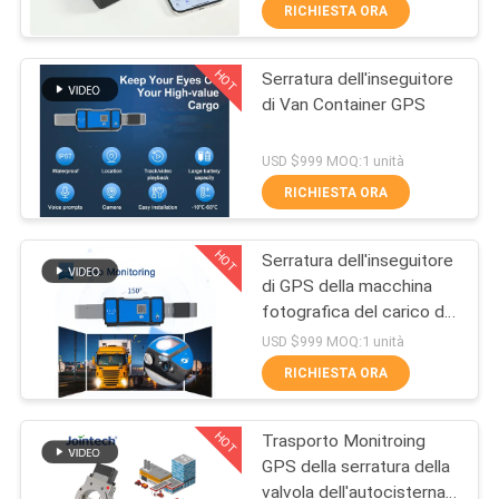
DELLA
RICHIESTA ORA
FABBRICA
HOT
Serratura dell'inseguitore
87
di Van Container GPS
CONTROLLO
Serratura astuta di
DI
USD $999 MOQ:1 unità
GPS
QUALITÀ
RICHIESTA ORA
HOT
Serratura dell'inseguitore
CONTATTICI
di GPS della macchina
fotografica del carico di
62
RICHIEDA
Jointech
USD $999 MOQ:1 unità
Lucchetto astuto di
UNA
RICHIESTA ORA
CITAZIONE
Bluetooth
HOT
Trasporto Monitroing
GPS della serratura della
MAPPA
valvola dell'autocisterna