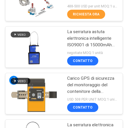
dell'olio che posiziona
DEL
488-500 USD per unit MOQ:1 unità
inseguimento
RICHIESTA ORA
SITO
86
Inseguimento della
La serratura astuta
PRIVACY
elettronica intelligente
guarnizione di
POLICY
ISO9001 di 15000mAh
GPS ha approvato
tenuta del
negotiate MOQ:1 unità
CONTATTO
contenitore
Carico GPS di sicurezza
64
del monitoraggio del
Dispositivi del
contenitore della
serratura della
USD 508 PER UNIT MOQ:1 unità
monitoraggio di
guarnizione di Jointech
CONTATTO
JT705A GPS che segue
temperatura della
lucchetto
La serratura elettronica