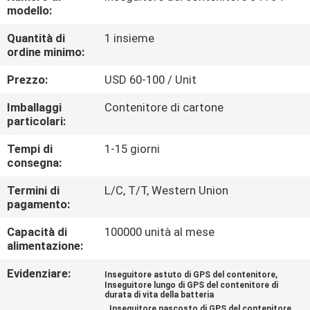
DELLA
modello:
FABBRICA
Quantità di
1 insieme
ordine minimo:
CONTROLLO
Prezzo:
USD 60-100 / Unit
DI
Imballaggi
Contenitore di cartone
QUALITÀ
particolari:
Tempi di
1-15 giorni
consegna:
CONTATTICI
Termini di
L/C, T/T, Western Union
pagamento:
RICHIEDA
Capacità di
100000 unità al mese
UNA
alimentazione:
CITAZIONE
Evidenziare:
,
Inseguitore astuto di GPS del contenitore
Inseguitore lungo di GPS del contenitore di
durata di vita della batteria
MAPPA
,
Inseguitore nascosto di GPS del contenitore