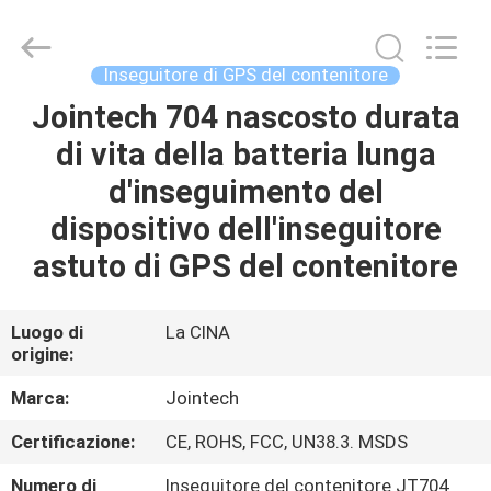
2026
Shenzhen
Joint
Technology
Co.,
Inseguitore di GPS del contenitore
Ltd..
All
Rights
Jointech 704 nascosto durata
CASA
Reserved.
di vita della batteria lunga
PRODOTTI
d'inseguimento del
dispositivo dell'inseguitore
MOSTRA
astuto di GPS del contenitore
VR
Luogo di
La CINA
origine:
CIRCA
NOI
Marca:
Jointech
Certificazione:
CE, ROHS, FCC, UN38.3. MSDS
GIRO
Numero di
Inseguitore del contenitore JT704