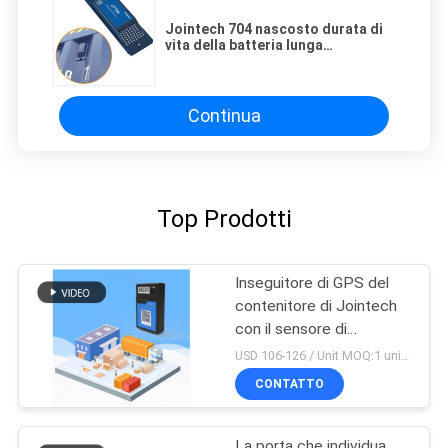
Jointech 704 nascosto durata di
vita della batteria lunga
d'inseguimento del dispositivo
dell'inseguitore astuto di GPS del
contenitore
Continua
Top Prodotti
Inseguitore di GPS del
contenitore di Jointech
con il sensore di
temperatura per la
USD 106-126 / Unit MOQ:1 unità
catena del freddo
CONTATTO
logistica
La porta che individua