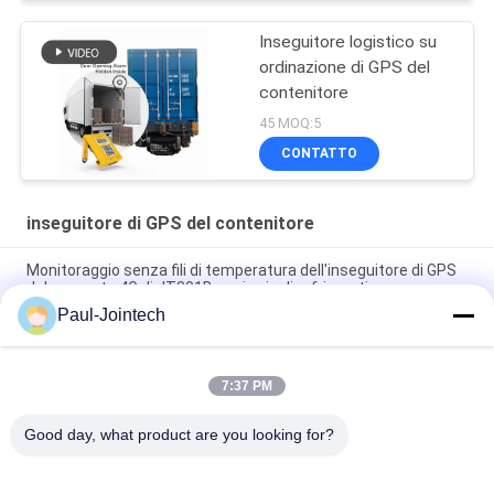
Inseguitore logistico su
ordinazione di GPS del
contenitore
45 MOQ:5
CONTATTO
inseguitore di GPS del contenitore
Monitoraggio senza fili di temperatura dell'inseguitore di GPS
del magnete 4G di JT301B per i veicoli refrigerati
Paul-Jointech
Inseguitore di GPS del contenitore del monitoraggio della porta
dentro il contenitore 3 mesi di batteria
7:37 PM
Inseguitore di alluminio IP67 di GPS del contenitore di furto di
Jointech l'anti impermeabilizza
Good day, what product are you looking for?
Categorie popolari
Tutti