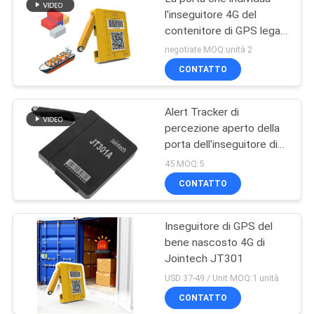
l'inseguitore 4G del
contenitore di GPS lega
facile con un nastro
negotiate MOQ:unità 2
installa la durata di vita
CONTATTO
della batteria lunga
Alert Tracker di
percezione aperto della
porta dell'inseguitore di
GPS del contenitore di
45 MOQ:5
1500mAh Bluetooth
CONTATTO
Inseguitore di GPS del
bene nascosto 4G di
Jointech JT301
USD 37-49 / Unit MOQ:1 unità
CONTATTO