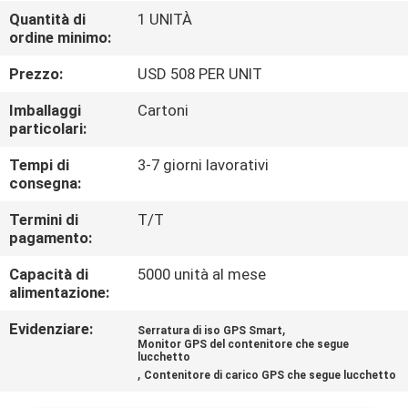
DELLA
Quantità di
1 UNITÀ
ordine minimo:
FABBRICA
Prezzo:
USD 508 PER UNIT
CONTROLLO
Imballaggi
Cartoni
DI
particolari:
QUALITÀ
Tempi di
3-7 giorni lavorativi
consegna:
CONTATTICI
Termini di
T/T
pagamento:
Capacità di
5000 unità al mese
RICHIEDA
alimentazione:
UNA
Evidenziare:
,
Serratura di iso GPS Smart
CITAZIONE
Monitor GPS del contenitore che segue
lucchetto
,
Contenitore di carico GPS che segue lucchetto
MAPPA