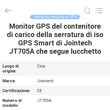
2026
Shenzhen
Joint
Technology
Co.,
Serratura astuta di GPS
Ltd..
All
Rights
Monitor GPS del contenitore
CASA
Reserved.
di carico della serratura di iso
PRODOTTI
GPS Smart di Jointech
JT705A che segue lucchetto
MOSTRA
VR
Luogo di
Cina
origine:
CIRCA
Marca:
Jointech
NOI
Certificazione:
CE
Numero di
JT705A
GIRO
modello: