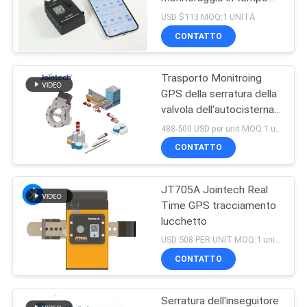
reale e sblocco remoto
USD $113 MOQ:1 UNITÀ
CONTATTO
Trasporto Monitroing
GPS della serratura della
valvola dell'autocisterna
dell'olio che posiziona
488-500 USD per unit MOQ:1 unità
inseguimento
CONTATTO
JT705A Jointech Real
Time GPS tracciamento
lucchetto
USD 508 PER UNIT MOQ:1 unità
CONTATTO
Serratura dell'inseguitore