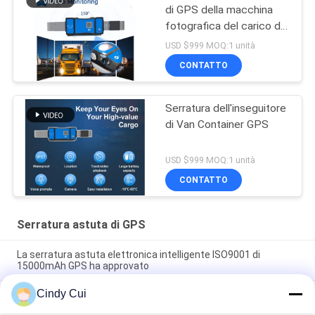
di GPS della macchina
fotografica del carico di
Jointech
USD $999 MOQ:1 unità
CONTATTO
Serratura dell'inseguitore
di Van Container GPS
USD $999 MOQ:1 unità
CONTATTO
Serratura astuta di GPS
La serratura astuta elettronica intelligente ISO9001 di
15000mAh GPS ha approvato
Cindy Cui
Carico GPS di sicurezza del monitoraggio del contenitore della
serratura della guarnizione di Jointech JT705A GPS che segue