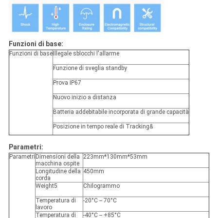
Funzioni di base:
Funzioni di base
Illegale sblocchi l'allarme
Funzione di sveglia standby
Prova IP67
Nuovo inizio a distanza
Batteria addebitabile incorporata di grande capacità
Posizione in tempo reale di Tracking&
Parametri:
Parametri
Dimensioni della
223mm*130mm*53mm
macchina ospite
Longitudine della
450mm
corda
Weight5
Chilogrammo
Temperatura di
-20°C -- 70°C
lavoro
Temperatura di
-40°C -- +85°C