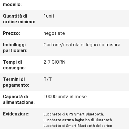
DELLA
modello:
FABBRICA
Quantità di
1unit
ordine minimo:
CONTROLLO
Prezzo:
negotiate
DI
Imballaggi
Cartone/scatola di legno su misura
QUALITÀ
particolari:
Tempi di
2-7 GIORNI
consegna:
CONTATTICI
Termini di
T/T
pagamento:
RICHIEDA
Capacità di
10000 unità al mese
UNA
alimentazione:
CITAZIONE
Evidenziare:
,
Lucchetto di GPS Smart Bluetooth
,
Lucchetto astuto logistico di Bluetooth
MAPPA
Lucchetto di Smart Bluetooth del carico