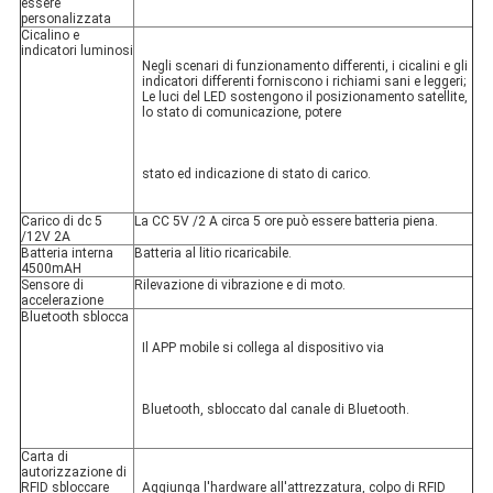
essere 
personalizzata
Cicalino e 
indicatori luminosi
Negli scenari di funzionamento differenti, i cicalini e gli 
indicatori differenti forniscono i richiami sani e leggeri; 
Le luci del LED sostengono il posizionamento satellite, 
lo stato di comunicazione, potere
stato ed indicazione di stato di carico.
Carico di dc 5 
La CC 5V /2 A circa 5 ore può essere batteria piena.
/12V 2A
Batteria interna 
Batteria al litio ricaricabile.
4500mAH
Sensore di 
Rilevazione di vibrazione e di moto.
accelerazione
Bluetooth sblocca
Il APP mobile si collega al dispositivo via
Bluetooth, sbloccato dal canale di Bluetooth.
Carta di 
autorizzazione di 
RFID sbloccare
Aggiunga l'hardware all'attrezzatura, colpo di RFID