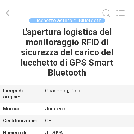
2026
Shenzhen
Joint
Technology
Co.,
Lucchetto astuto di Bluetooth
Ltd..
All
Rights
L'apertura logistica del
CASA
Reserved.
monitoraggio RFID di
PRODOTTI
sicurezza del carico del
lucchetto di GPS Smart
MOSTRA
Bluetooth
VR
Luogo di
Guandong, Cina
origine:
CIRCA
NOI
Marca:
Jointech
Certificazione:
CE
GIRO
Numero di
JT709A