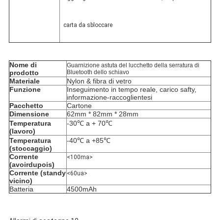
carta da sbloccare
Nome di 
Guarnizione astuta del lucchetto della serratura di 
prodotto
Bluetooth dello schiavo
Materiale
Nylon & fibra di vetro
Funzione
Inseguimento in tempo reale, carico safty, 
informazione-raccoglientesi
Pacchetto
Cartone
Dimensione
62mm * 82mm * 28mm
Temperatura 
-30℃ a + 70℃
(lavoro)
Temperatura 
-40℃ a +85℃
(stoccaggio)
Corrente 
<100ma>
(avoirdupois)
Corrente (standy 
<60ua>
vicino)
Batteria
4500mAh