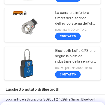
La serratura inferiore
Smart dello scarico
dell'autocisterna dell'olio
sblocca con l'ex
negotiate MOQ:UNITÀ 2
certificazione di IEC
CONTATTO
Bluetooth LoRa GPS che
segue la plastica
industriale della serratura
4500mAh della valvola
USD 99 per unit MOQ:1 unità
del lucchetto
CONTATTO
Lucchetto astuto di Bluetooth
Lucchetto elettronico di ISO9001 2.402GHz Smart Bluetooth
per il contenitore