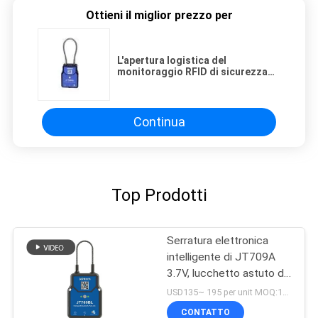
Ottieni il miglior prezzo per
L'apertura logistica del
monitoraggio RFID di sicurezza
del carico del lucchetto di GPS
Smart Bluetooth
Continua
Top Prodotti
Serratura elettronica
intelligente di JT709A
3.7V, lucchetto astuto di
4500mAh Bluetooth
USD135~ 195 per unit MOQ:1UNIT
CONTATTO