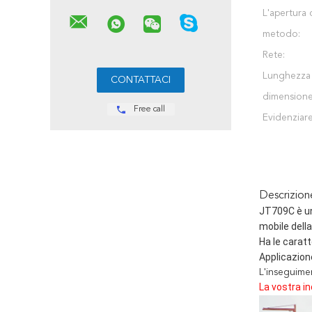
L'apertura 
metodo:
Rete:
Lunghezza
dimensione
Free call
Evidenziare
Descrizio
JT709C è u
mobile della
Ha le caratt
Applicazione
L'inseguimen
La vostra i