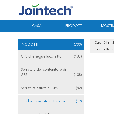
CASA
PRODOTTI
MOSTR
Casa
Prod
PRODOTTI
(733)
Controlla Po
GPS che segue lucchetto
(185)
Serratura del contenitore di
GPS
(108)
Serratura astuta di GPS
(82)
Lucchetto astuto di Bluetooth
(59)