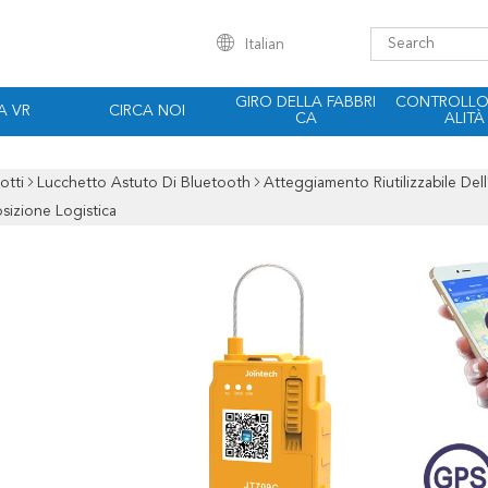
Italian
GIRO DELLA FABBRI
CONTROLLO 
A VR
CIRCA NOI
CA
ALITÀ
otti
Lucchetto Astuto Di Bluetooth
Atteggiamento Riutilizzabile De
sizione Logistica