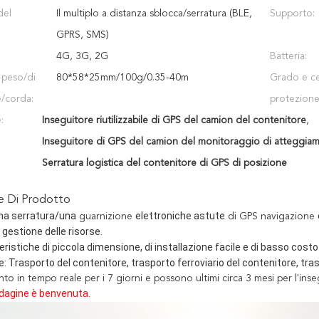
del
Il multiplo a distanza sblocca/serratura (BLE,
Supporto:
GPRS, SMS)
4G, 3G, 2G
Batteria:
 peso/di
80*58*25mm/100g/0.35-40m
Grado e cer
/corda:
protezione
:
Inseguitore riutilizzabile di GPS del camion del contenitore
,
Inseguitore di GPS del camion del monitoraggio di atteggia
Serratura logistica del contenitore di GPS di posizione
ne Di Prodotto
na serratura/una
elettroniche astute
guarnizione
di GPS navigazione
 gestione delle risorse.
eristiche di piccola dimensione, di installazione facile e di basso cos
: Trasporto del contenitore, trasporto ferroviario del contenitore, tras
to in tempo reale per i 7 giorni e possono ultimi circa 3 mesi per l'in
ndagine è benvenuta.