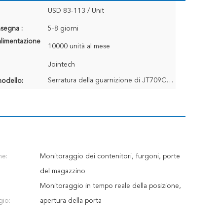
USD 83-113 / Unit
segna :
5-8 giorni
alimentazione
10000 unità al mese
Jointech
Serratura della guarnizione di JT709C E-lock/E-seal/Navigation GPS
odello:
ne:
Monitoraggio dei contenitori, furgoni, porte
del magazzino
Monitoraggio in tempo reale della posizione,
gio:
apertura della porta