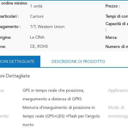
i ordine minimo
1 unità
Prezzo :
articolari :
Cartoni
Tempi di con
Capacità di 
 pagamento :
T/T, Western Union
:
La CINA
rigine:
Marca:
CE, ROHS
one:
Numero di m
IONI DETTAGLIATE
DESCRIZIONE DI PRODOTTO
oni Dettagliate
ca:
GPS in tempo reale che posiziona,
Applicazio
inseguimento a distanza di GPRS
Memoria d'inseguimento di posizione in
Modo di
ento:
tempo reale (GPS+LBS) +Flash per l'angolo
monitorag
morto