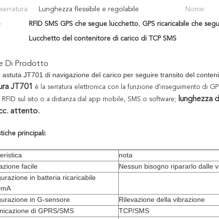
serratura:
Lunghezza flessibile e regolabile
Nome:
:
RFID SMS GPS che segue lucchetto
,
GPS ricaricabile che seg
Lucchetto del contenitore di carico di TCP SMS
ne Di Prodotto
astuta JT701 di navigazione del carico per seguire transito del conteni
tura JT701
è la serratura elettronica con la funzione d'inseguimento di 
lunghezza di
di RFID sul sito o a distanza dal app mobile, SMS o software;
cc. attento.
tiche principali:
eristica
nota
lazione facile
Nessun bisogno ripararlo dalle vi
urazione in batteria ricaricabile
0mA
gurazione in G-sensore
Rilevazione della vibrazione
icazione di GPRS/SMS
TCP/SMS