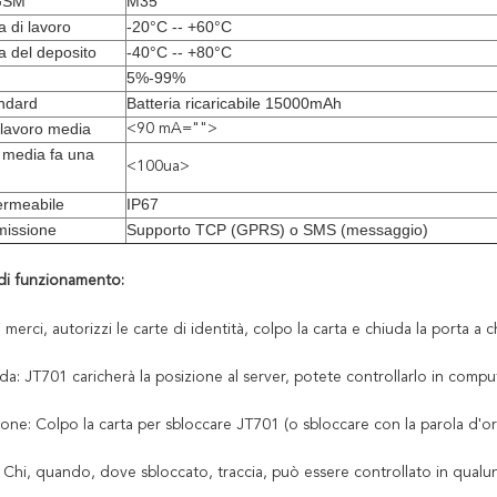
 GSM
M35
 di lavoro
-20°C -- +60°C
 del deposito
-40°C -- +80°C
5%-99%
andard
Batteria ricaricabile 15000mAh
 lavoro media
<90 mA="">
 media fa una
<100ua>
rmeabile
IP67
smissione
Supporto TCP (GPRS) o SMS (messaggio)
 di funzionamento:
le merci, autorizzi le carte di identità, colpo la carta e chiuda la porta a
rada: JT701 caricherà la posizione al server, potete controllarlo in compu
zione: Colpo la carta per sbloccare JT701 (o sbloccare con la parola d'
i: Chi, quando, dove sbloccato, traccia, può essere controllato in qu