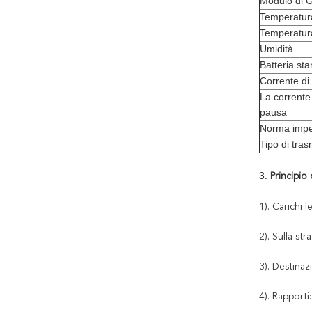
Modulo di
Temperatura
Temperatura
Umidità
Batteria st
Corrente di
La corrente
pausa
Norma impe
Tipo di tra
3.
Principio
1). Carichi 
2). Sulla st
3). Destina
4). Rapport