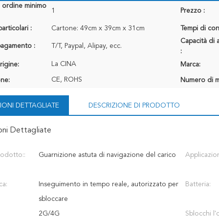
i ordine minimo
1
Prezzo :
articolari :
Cartone: 49cm x 39cm x 31cm
Tempi di con
Capacità di 
 pagamento :
T/T, Paypal, Alipay, ecc.
:
La CINA
rigine:
Marca:
CE, ROHS
one:
Numero di m
IONI DETTAGLIATE
DESCRIZIONE DI PRODOTTO
oni Dettagliate
odotto::
Guarnizione astuta di navigazione del carico
Applicazio
ca:
Inseguimento in tempo reale, autorizzato per
Batteria:
sbloccare
2G/4G
Sblocchi l'