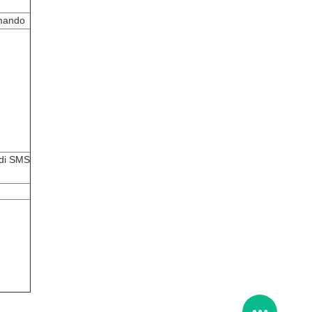
omando
 di SMS