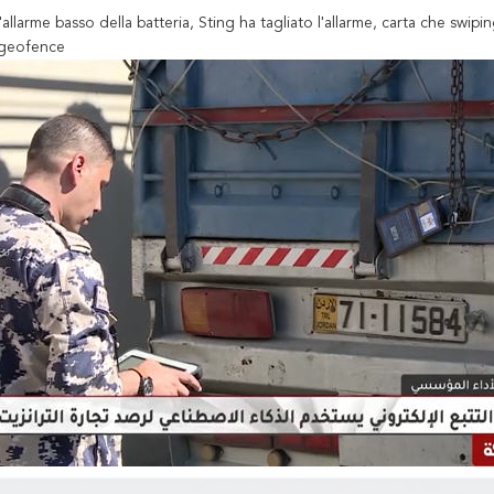
 L'allarme basso della batteria, Sting ha tagliato l'allarme, carta che swip
 geofence