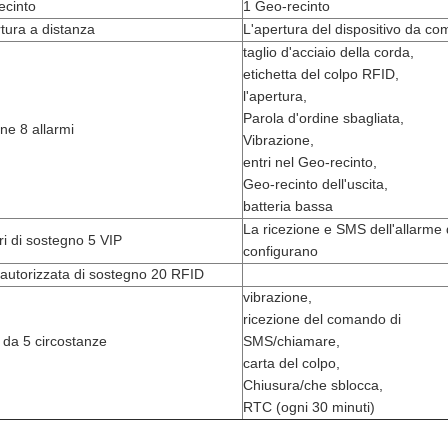
ecinto
1 Geo-recinto
tura a distanza
L'apertura del dispositivo da c
taglio d'acciaio della corda,
etichetta del colpo RFID,
l'apertura,
Parola d'ordine sbagliata,
ne 8 allarmi
Vibrazione,
entri nel Geo-recinto,
Geo-recinto dell'uscita,
batteria bassa
La ricezione e SMS dell'allarme
i di sostegno 5 VIP
configurano
 autorizzata di sostegno 20 RFID
vibrazione,
ricezione del comando di
 da 5 circostanze
SMS/chiamare,
carta del colpo,
Chiusura/che sblocca,
RTC (ogni 30 minuti)