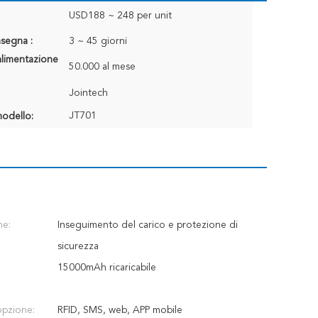
USD188 ~ 248 per unit
segna :
3 ~ 45 giorni
alimentazione
50.000 al mese
Jointech
JT701
odello:
ne:
Inseguimento del carico e protezione di
sicurezza
15000mAh ricaricabile
opzione:
RFID, SMS, web, APP mobile