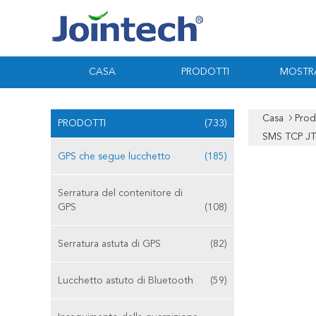
CASA
PRODOTTI
MOSTR
Casa
Prod
PRODOTTI
(733)
SMS TCP J
GPS che segue lucchetto
(185)
Serratura del contenitore di
GPS
(108)
Serratura astuta di GPS
(82)
Lucchetto astuto di Bluetooth
(59)