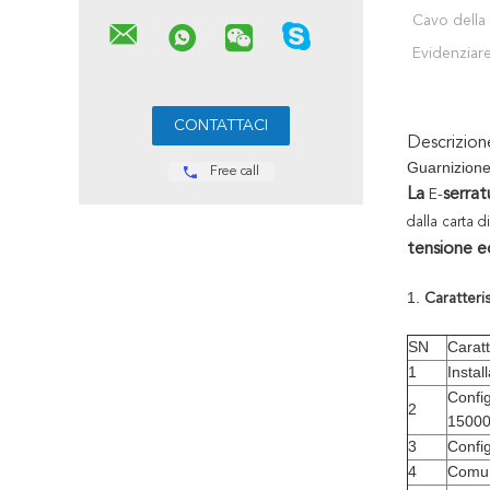
Cavo della 
Evidenziare
Descrizio
Guarnizione 
Free call
La
serra
E-
dalla carta 
tensione e
1.
Caratteris
SN
Caratt
1
Instal
Config
2
1500
3
Confi
4
Comun