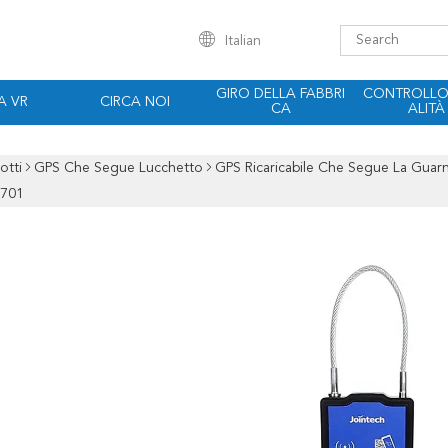
Italian
GIRO DELLA FABBRI
CONTROLLO 
A VR
CIRCA NOI
CA
ALITÀ
otti
GPS Che Segue Lucchetto
GPS Ricaricabile Che Segue La Guarn
T701