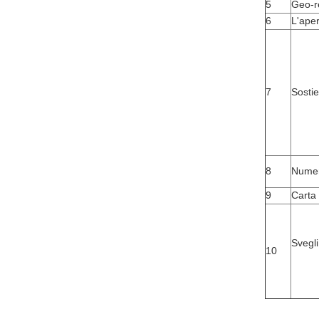
5
Geo-r
6
L'aper
7
Sostie
8
Numer
9
Carta
Svegli
10