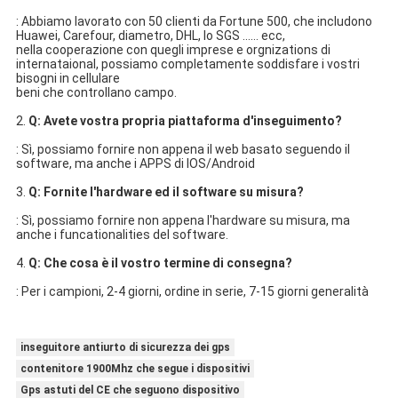
: Abbiamo lavorato con 50 clienti da Fortune 500, che includono 
Huawei, Carefour, diametro, DHL, lo SGS ...... ecc,
nella cooperazione con quegli imprese e orgnizations di 
internataional, possiamo completamente soddisfare i vostri 
bisogni in cellulare
beni che controllano campo.
2. 
Q: Avete vostra propria piattaforma d'inseguimento?
: Sì, possiamo fornire non appena il web basato seguendo il 
software, ma anche i APPS di IOS/Android
3. 
Q: Fornite l'hardware ed il software su misura?
: Sì, possiamo fornire non appena l'hardware su misura, ma 
anche i funcationalities del software.
4. 
Q: Che cosa è il vostro termine di consegna?
: Per i campioni, 2-4 giorni, ordine in serie, 7-15 giorni generalità
inseguitore antiurto di sicurezza dei gps
contenitore 1900Mhz che segue i dispositivi
Gps astuti del CE che seguono dispositivo